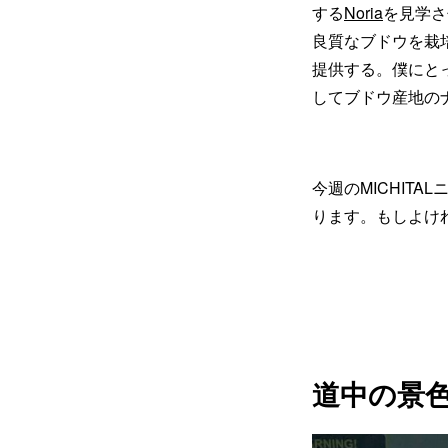
する
Noria
を見学さ
良質なブドウを栽
提供する。僕にと
してブドウ産地の
今週のMICHIT
ります。もしよけ
道中の景