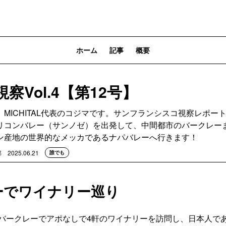
ホーム
記事
概要
察Vol.4【第12号】
MICHITAL代表のコジマです。サンフランシスコ視察レポー
リコンバレー（サンノゼ）を出発して、中間都市のバークレー
ン産地の世界的なメッカであるナパバレーへ行きます！
部
2025.06.21
誰でも
ーでワイナリー巡り
は、バークレーでアポなしで4軒のワイナリーを訪問し、日本人で